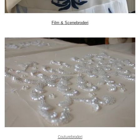
​Film & Scenebroderi
Couturebroderi